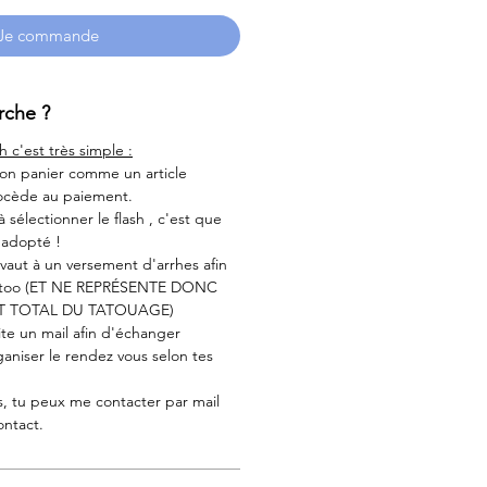
Je commande
che ?
h c'est très simple :
 ton panier comme un article
rocède au paiement.
 à sélectionner le flash , c'est que
é adopté !
aut à un versement d'arrhes afin
tattoo (ET NE REPRÉSENTE DONC
T TOTAL DU TATOUAGE)
ite un mail afin d'échanger
aniser le rendez vous selon tes
s, tu peux me contacter par mail
ontact.