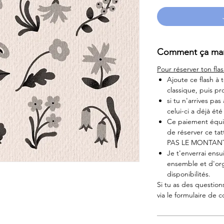
Comment ça mar
Pour réserver ton flas
Ajoute ce flash à
classique, puis p
si tu n'arrives pas
celui-ci a déjà ét
Ce paiement équiv
de réserver ce 
PAS LE MONTAN
Je t'enverrai ensu
ensemble et d'org
disponibilités.
Si tu as des question
via le formulaire de c