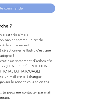
Je commande
che ?
h c'est très simple :
 ton panier comme un article
rocède au paiement.
 à sélectionner le flash , c'est que
é adopté !
aut à un versement d'arrhes afin
tattoo (ET NE REPRÉSENTE DONC
T TOTAL DU TATOUAGE)
ite un mail afin d'échanger
aniser le rendez vous selon tes
s, tu peux me contacter par mail
ontact.