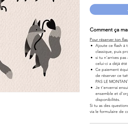
Comment ça mar
Pour réserver ton flas
Ajoute ce flash à
classique, puis p
si tu n'arrives pas
celui-ci a déjà ét
Ce paiement équiv
de réserver ce 
PAS LE MONTAN
Je t'enverrai ensu
ensemble et d'org
disponibilités.
Si tu as des question
via le formulaire de c