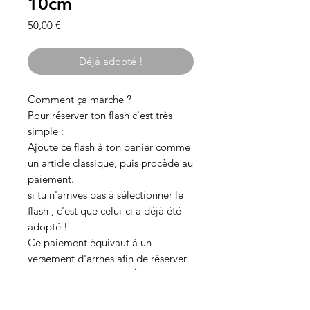
10cm
Prix
50,00 €
Déjà adopté !
Comment ça marche ?
Pour réserver ton flash c'est très
simple :
Ajoute ce flash à ton panier comme
un article classique, puis procède au
paiement.
si tu n'arrives pas à sélectionner le
flash , c'est que celui-ci a déjà été
adopté !
Ce paiement équivaut à un
versement d'arrhes afin de réserver
ce tattoo (ET NE REPRÉSENTE
DONC PAS LE MONTANT TOTAL
DU TATOUAGE)