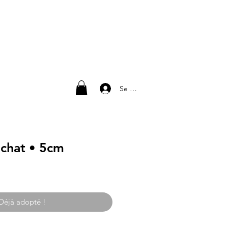
Se connecter
 chat • 5cm
Déjà adopté !