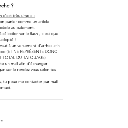
che ?
h c'est très simple :
 ton panier comme un article
rocède au paiement.
 à sélectionner le flash , c'est que
é adopté !
aut à un versement d'arrhes afin
tattoo (ET NE REPRÉSENTE DONC
T TOTAL DU TATOUAGE)
ite un mail afin d'échanger
aniser le rendez vous selon tes
s, tu peux me contacter par mail
ontact.
mum