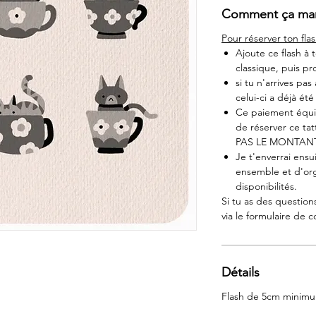
Comment ça mar
Pour réserver ton flas
Ajoute ce flash à
classique, puis p
si tu n'arrives pas
celui-ci a déjà ét
Ce paiement équiv
de réserver ce 
PAS LE MONTAN
Je t'enverrai ensu
ensemble et d'org
disponibilités.
Si tu as des question
via le formulaire de c
Détails
Flash de 5cm mini