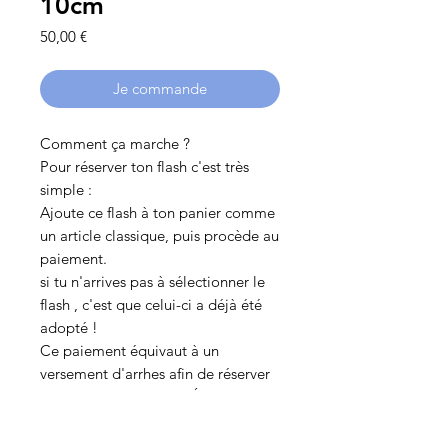
10cm
Prix
50,00 €
Je commande
Comment ça marche ?
Pour réserver ton flash c'est très
simple :
Ajoute ce flash à ton panier comme
un article classique, puis procède au
paiement.
si tu n'arrives pas à sélectionner le
flash , c'est que celui-ci a déjà été
adopté !
Ce paiement équivaut à un
versement d'arrhes afin de réserver
ce tattoo (ET NE REPRÉSENTE
DONC PAS LE MONTANT TOTAL
DU TATOUAGE)