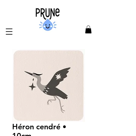
Héron cendré •
10cm